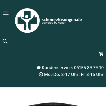
Suche
M
☎️ Kundenservice: 06155 89 79 10
🕘 Mo.-Do. 8-17 Uhr, Fr 8-16 Uhr
Zum
Ende
der