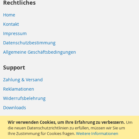
Rechtliches
Home
Kontakt
Impressum
Datenschutzbestimmung
Allgemeine Geschäftsbedingungen
Support
Zahlung & Versand
Reklamationen
Widerrufsbelehrung
Downloads
Social Media
Wir verwenden Cookies, um Ihre Erfahrung zu verbessern.
Um
die neuen Datenschutzrichtlinien zu erfüllen, müssen wir Sie um
Ihre Zustimmung für Cookies fragen.
Weitere Informationen