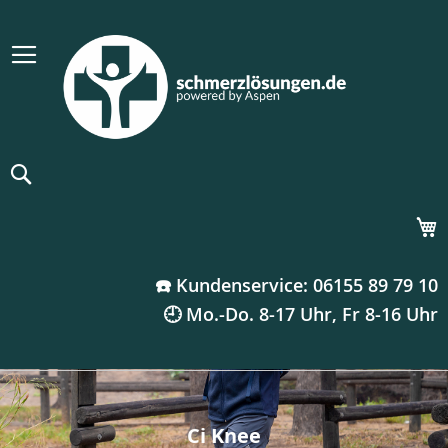
Suche
M
☎️ Kundenservice: 06155 89 79 10
🕘 Mo.-Do. 8-17 Uhr, Fr 8-16 Uhr
Ci Knee