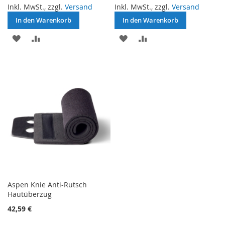
Inkl. MwSt., zzgl.
Versand
Inkl. MwSt., zzgl.
Versand
In den Warenkorb
In den Warenkorb
ZUR
ZUR
ZUR
ZUR
WUNSCHLISTE
VERGLEICHSLISTE
WUNSCHLISTE
VERGLEICHSLISTE
HINZUFÜGEN
HINZUFÜGEN
HINZUFÜGEN
HINZUFÜGEN
Aspen Knie Anti-Rutsch
Hautüberzug
42,59 €