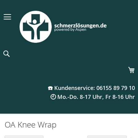
Suche
M
☎️ Kundenservice: 06155 89 79 10
🕘 Mo.-Do. 8-17 Uhr, Fr 8-16 Uhr
OA Knee Wrap