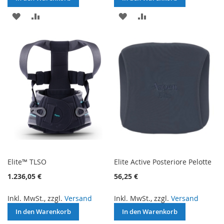
ZUR
ZUR
ZUR
ZUR
WUNSCHLISTE
VERGLEICHSLISTE
WUNSCHLISTE
VERGLEICHSLISTE
HINZUFÜGEN
HINZUFÜGEN
HINZUFÜGEN
HINZUFÜGEN
Elite™ TLSO
Elite Active Posteriore Pelotte
1.236,05 €
56,25 €
Inkl. MwSt., zzgl.
Versand
Inkl. MwSt., zzgl.
Versand
In den Warenkorb
In den Warenkorb