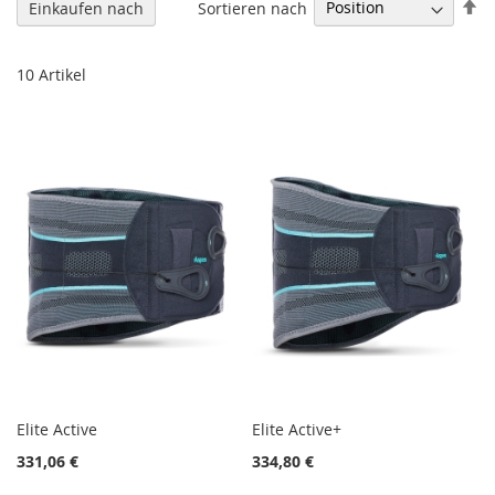
In
Sortieren nach
Einkaufen nach
ab
Re
10
Artikel
Elite Active
Elite Active+
331,06 €
334,80 €