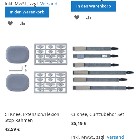
Inkl. MwSt., zzgl.
Versand
In den Warenkorb
In den Warenkorb
ZUR
ZUR
ZUR
ZUR
WUNSCHLISTE
VERGLEICHSLISTE
WUNSCHLISTE
VERGLEICHSLISTE
HINZUFÜGEN
HINZUFÜGEN
HINZUFÜGEN
HINZUFÜGEN
Ci Knee, Extension/Flexion
Ci Knee, Gurtzubehör Set
Stop Rahmen
85,19 €
42,59 €
Inkl. MwSt., zzgl.
Versand