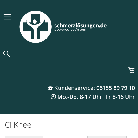
Suche
M
☎️ Kundenservice: 06155 89 79 10
🕘 Mo.-Do. 8-17 Uhr, Fr 8-16 Uhr
Ci Knee