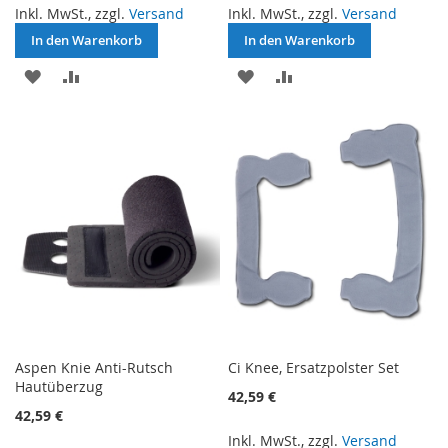
Inkl. MwSt., zzgl.
Versand
Inkl. MwSt., zzgl.
Versand
In den Warenkorb
In den Warenkorb
ZUR
ZUR
ZUR
ZUR
WUNSCHLISTE
VERGLEICHSLISTE
WUNSCHLISTE
VERGLEICHSLISTE
HINZUFÜGEN
HINZUFÜGEN
HINZUFÜGEN
HINZUFÜGEN
Aspen Knie Anti-Rutsch
Ci Knee, Ersatzpolster Set
Hautüberzug
42,59 €
42,59 €
Inkl. MwSt., zzgl.
Versand