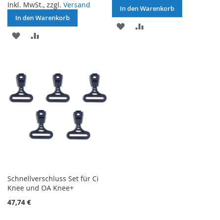
Inkl. MwSt., zzgl.
Versand
In den Warenkorb
In den Warenkorb
ZUR
ZUR
ZUR
ZUR
WUNSCHLISTE
VERGLEICHSLISTE
WUNSCHLISTE
VERGLEICHSLISTE
HINZUFÜGEN
HINZUFÜGEN
HINZUFÜGEN
HINZUFÜGEN
Schnellverschluss Set für Ci
Knee und OA Knee+
47,74 €