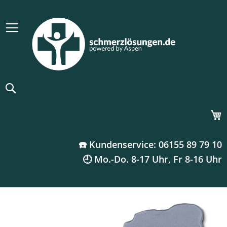
Suche
M
☎️ Kundenservice: 06155 89 79 10
🕘 Mo.-Do. 8-17 Uhr, Fr 8-16 Uhr
Zum
Ende
der