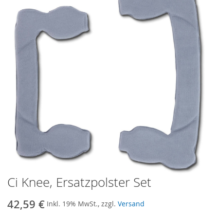
Bildergalerie
springen
Ci Knee, Ersatzpolster Set
Zum
Anfang
der
42,59 €
Inkl. 19% MwSt., zzgl.
Versand
Bildergalerie